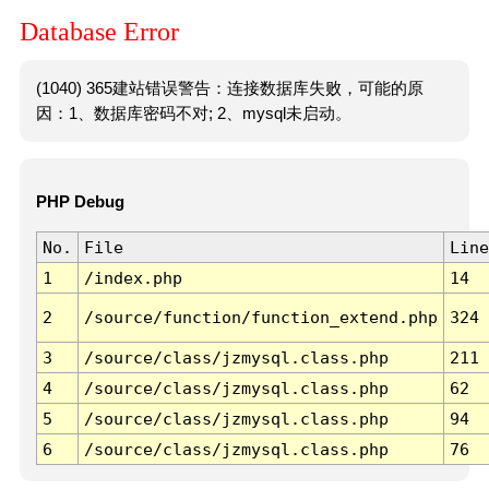
Database Error
(1040) 365建站错误警告：连接数据库失败，可能的原
因：1、数据库密码不对; 2、mysql未启动。
PHP Debug
No.
File
Line
1
/index.php
14
2
/source/function/function_extend.php
324
3
/source/class/jzmysql.class.php
211
4
/source/class/jzmysql.class.php
62
5
/source/class/jzmysql.class.php
94
6
/source/class/jzmysql.class.php
76