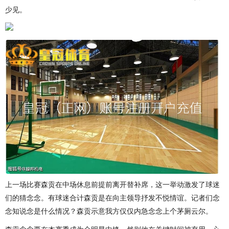
少见。
上一场比赛森贡在中场休息前提前离开替补席，这一举动激发了球迷
们的猜念念。有球迷合计森贡是在向主领导抒发不悦情谊。记者们念
念知说念是什么情况？森贡示意我方仅仅内急念念上个茅厕云尔。