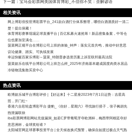
下一篇：
宝马会彩票网美国体育博彩_不信你不笑：歪解谚语
相关资讯
网上博彩倍投世博彩票平台_241款白酒打分体系整理，哪些白酒酒质好一清二
楚！提出保藏！
体育博彩赛事现埸足球直播平台 | 百亿私募火速抢筹！新品密集备案，中等仓
位也要加至满仓……
菠菜网正规平台在博彩公司上班的体验_钟声：落实元首共鸣，推动中好意思
议论健康、踏实、可执续发展
幸运快艇百家乐博彩～菠菜_特朗普参选资历案上诉至联邦最高法院
菠菜娱乐在线平台博彩公司上班怎么样_2025年济南基本建成国度肉类水居品
冷链物流集散买卖中心
热点资讯
欧博娱乐城平台博彩评价 | 【好运来】十二星座2023年7月1日运势：吉星高
照，开门红~
香港六合彩轮盘博彩平台 捷豹_《你好，星期六》寻找旅行搭子，张子枫胡先
煦泄漏联袂
iba彩票网博彩网站充值漏洞_如若C罗带葡萄牙夺欧洲杯，梅西带阿根廷夺好
意思洲杯，金球奖给谁？
太阳城官网足球赛事投资平台 | 全天候改换式预警，确保自如渡过极点天气熟