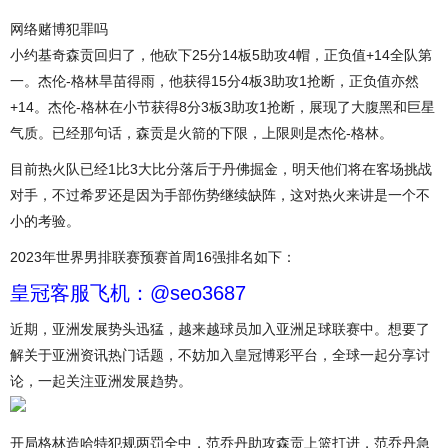
网络赌博犯罪吗
小约基奇森贡回归了，他砍下25分14板5助攻4帽，正负值+14全队第
一。杰伦-格林旱苗得雨，他获得15分4板3助攻1抢断，正负值亦然
+14。杰伦-格林在小节获得8分3板3助攻1抢断，展现了大腹黑和巨星
气质。已经那句话，森贡是火箭的下限，上限则是杰伦-格林。
目前热火队已经1比3大比分落后于丹佛掘金，明天他们将在客场挑战
对手，不过希罗还是因为手部伤势继续缺阵，这对热火来讲是一个不
小的考验。
2023年世界男排联赛预赛首周16强排名如下：
皇冠客服飞机：@seo3687
近期，亚洲发展势头迅猛，越来越球员加入亚洲足球联赛中。想要了
解关于亚洲资讯热门话题，不妨加入皇冠博彩平台，全球一起分享讨
论，一起关注亚洲发展趋势。
开局格林造哈特犯规两罚全中，范乔丹助攻森贡上篮打进，范乔丹急