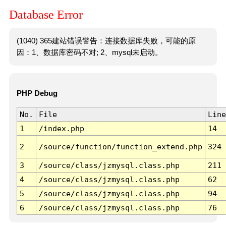
Database Error
(1040) 365建站错误警告：连接数据库失败，可能的原
因：1、数据库密码不对; 2、mysql未启动。
PHP Debug
No.
File
Line
1
/index.php
14
2
/source/function/function_extend.php
324
3
/source/class/jzmysql.class.php
211
4
/source/class/jzmysql.class.php
62
5
/source/class/jzmysql.class.php
94
6
/source/class/jzmysql.class.php
76