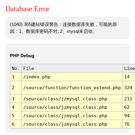
Database Error
(1040) 365建站错误警告：连接数据库失败，可能的原
因：1、数据库密码不对; 2、mysql未启动。
PHP Debug
No.
File
Line
1
/index.php
14
2
/source/function/function_extend.php
324
3
/source/class/jzmysql.class.php
211
4
/source/class/jzmysql.class.php
62
5
/source/class/jzmysql.class.php
94
6
/source/class/jzmysql.class.php
76