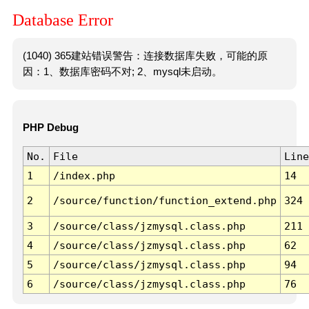
Database Error
(1040) 365建站错误警告：连接数据库失败，可能的原
因：1、数据库密码不对; 2、mysql未启动。
PHP Debug
No.
File
Line
1
/index.php
14
2
/source/function/function_extend.php
324
3
/source/class/jzmysql.class.php
211
4
/source/class/jzmysql.class.php
62
5
/source/class/jzmysql.class.php
94
6
/source/class/jzmysql.class.php
76