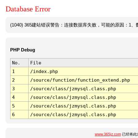
Database Error
(1040) 365建站错误警告：连接数据库失败，可能的原因：1、数
PHP Debug
No.
File
1
/index.php
2
/source/function/function_extend.php
3
/source/class/jzmysql.class.php
4
/source/class/jzmysql.class.php
5
/source/class/jzmysql.class.php
6
/source/class/jzmysql.class.php
www.365jz.com
已经将此