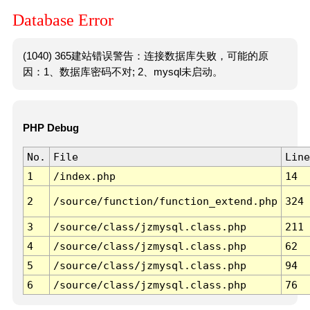
Database Error
(1040) 365建站错误警告：连接数据库失败，可能的原
因：1、数据库密码不对; 2、mysql未启动。
PHP Debug
No.
File
Line
1
/index.php
14
2
/source/function/function_extend.php
324
3
/source/class/jzmysql.class.php
211
4
/source/class/jzmysql.class.php
62
5
/source/class/jzmysql.class.php
94
6
/source/class/jzmysql.class.php
76