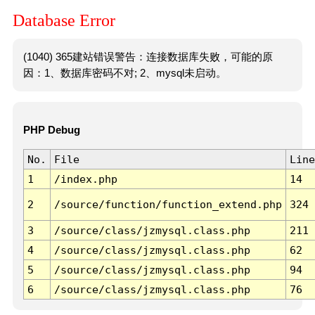
Database Error
(1040) 365建站错误警告：连接数据库失败，可能的原
因：1、数据库密码不对; 2、mysql未启动。
PHP Debug
No.
File
Line
1
/index.php
14
2
/source/function/function_extend.php
324
3
/source/class/jzmysql.class.php
211
4
/source/class/jzmysql.class.php
62
5
/source/class/jzmysql.class.php
94
6
/source/class/jzmysql.class.php
76