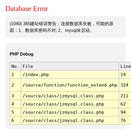
Database Error
(1040) 365建站错误警告：连接数据库失败，可能的原
因：1、数据库密码不对; 2、mysql未启动。
PHP Debug
No.
File
Line
1
/index.php
14
2
/source/function/function_extend.php
324
3
/source/class/jzmysql.class.php
211
4
/source/class/jzmysql.class.php
62
5
/source/class/jzmysql.class.php
94
6
/source/class/jzmysql.class.php
76