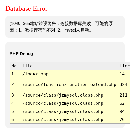
Database Error
(1040) 365建站错误警告：连接数据库失败，可能的原
因：1、数据库密码不对; 2、mysql未启动。
PHP Debug
No.
File
Line
1
/index.php
14
2
/source/function/function_extend.php
324
3
/source/class/jzmysql.class.php
211
4
/source/class/jzmysql.class.php
62
5
/source/class/jzmysql.class.php
94
6
/source/class/jzmysql.class.php
76