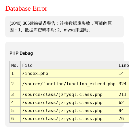
Database Error
(1040) 365建站错误警告：连接数据库失败，可能的原
因：1、数据库密码不对; 2、mysql未启动。
PHP Debug
No.
File
Line
1
/index.php
14
2
/source/function/function_extend.php
324
3
/source/class/jzmysql.class.php
211
4
/source/class/jzmysql.class.php
62
5
/source/class/jzmysql.class.php
94
6
/source/class/jzmysql.class.php
76