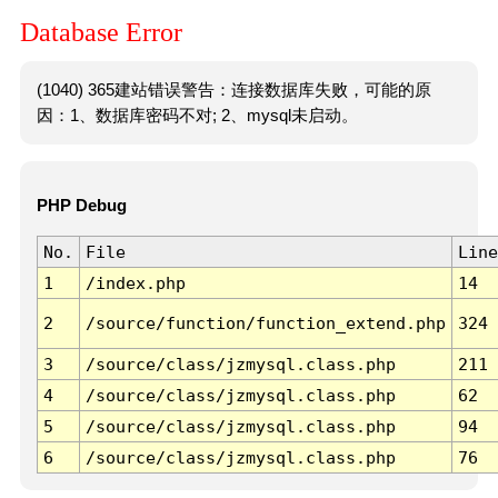
Database Error
(1040) 365建站错误警告：连接数据库失败，可能的原
因：1、数据库密码不对; 2、mysql未启动。
PHP Debug
No.
File
Line
1
/index.php
14
2
/source/function/function_extend.php
324
3
/source/class/jzmysql.class.php
211
4
/source/class/jzmysql.class.php
62
5
/source/class/jzmysql.class.php
94
6
/source/class/jzmysql.class.php
76