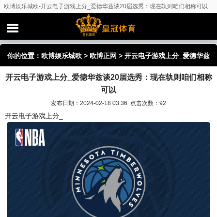
欧博娱乐城欧-开云电子游戏上分_爱德华兹谈20届选秀：现在轨则咱们相称可以
你的位置：
欧博娱乐城欧
>
欧博正网
> 开云电子游戏上分_爱德华兹
开云电子游戏上分_爱德华兹谈20届选秀：现在轨则咱们相称
谈20届选秀：现在轨则咱们相称可以
可以
发布日期：2024-02-18 03:36 点击次数：92
开云电子游戏上分_