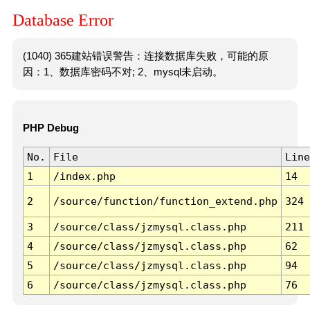
Database Error
(1040) 365建站错误警告：连接数据库失败，可能的原
因：1、数据库密码不对; 2、mysql未启动。
PHP Debug
No.
File
Line
1
/index.php
14
2
/source/function/function_extend.php
324
3
/source/class/jzmysql.class.php
211
4
/source/class/jzmysql.class.php
62
5
/source/class/jzmysql.class.php
94
6
/source/class/jzmysql.class.php
76