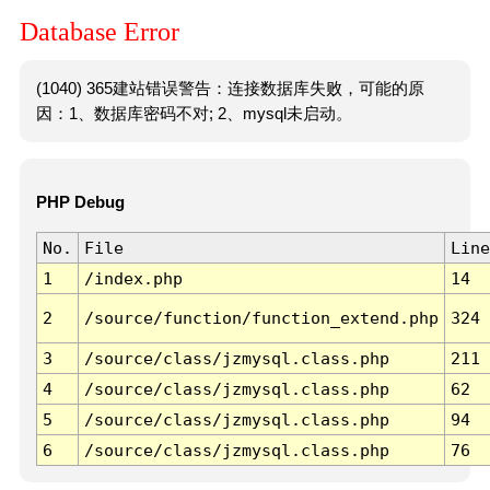
Database Error
(1040) 365建站错误警告：连接数据库失败，可能的原
因：1、数据库密码不对; 2、mysql未启动。
PHP Debug
No.
File
Line
1
/index.php
14
2
/source/function/function_extend.php
324
3
/source/class/jzmysql.class.php
211
4
/source/class/jzmysql.class.php
62
5
/source/class/jzmysql.class.php
94
6
/source/class/jzmysql.class.php
76