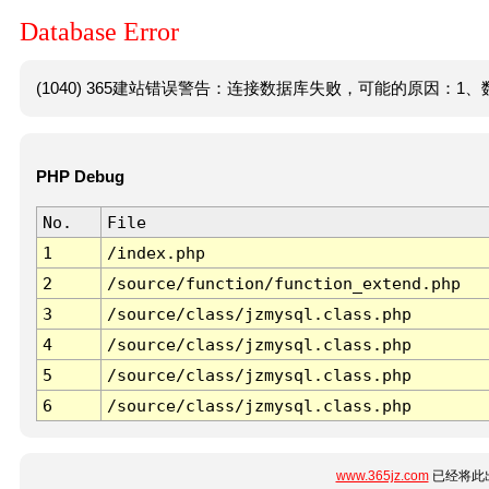
Database Error
(1040) 365建站错误警告：连接数据库失败，可能的原因：1、数
PHP Debug
No.
File
1
/index.php
2
/source/function/function_extend.php
3
/source/class/jzmysql.class.php
4
/source/class/jzmysql.class.php
5
/source/class/jzmysql.class.php
6
/source/class/jzmysql.class.php
www.365jz.com
已经将此