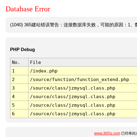
Database Error
(1040) 365建站错误警告：连接数据库失败，可能的原因：1、数
PHP Debug
No.
File
1
/index.php
2
/source/function/function_extend.php
3
/source/class/jzmysql.class.php
4
/source/class/jzmysql.class.php
5
/source/class/jzmysql.class.php
6
/source/class/jzmysql.class.php
www.365jz.com
已经将此