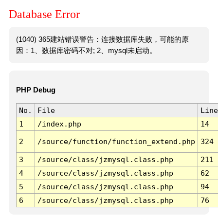
Database Error
(1040) 365建站错误警告：连接数据库失败，可能的原
因：1、数据库密码不对; 2、mysql未启动。
PHP Debug
No.
File
Line
1
/index.php
14
2
/source/function/function_extend.php
324
3
/source/class/jzmysql.class.php
211
4
/source/class/jzmysql.class.php
62
5
/source/class/jzmysql.class.php
94
6
/source/class/jzmysql.class.php
76