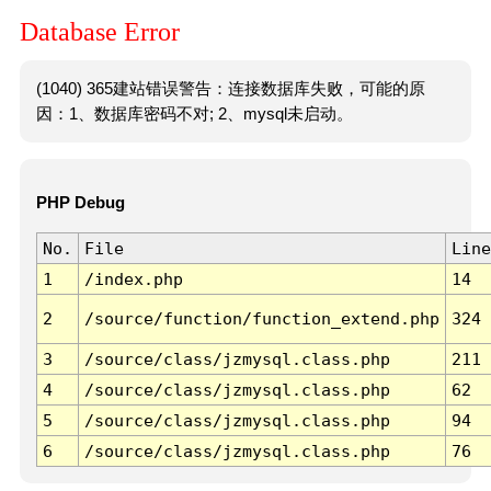
Database Error
(1040) 365建站错误警告：连接数据库失败，可能的原
因：1、数据库密码不对; 2、mysql未启动。
PHP Debug
No.
File
Line
1
/index.php
14
2
/source/function/function_extend.php
324
3
/source/class/jzmysql.class.php
211
4
/source/class/jzmysql.class.php
62
5
/source/class/jzmysql.class.php
94
6
/source/class/jzmysql.class.php
76