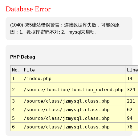
Database Error
(1040) 365建站错误警告：连接数据库失败，可能的原
因：1、数据库密码不对; 2、mysql未启动。
PHP Debug
No.
File
Line
1
/index.php
14
2
/source/function/function_extend.php
324
3
/source/class/jzmysql.class.php
211
4
/source/class/jzmysql.class.php
62
5
/source/class/jzmysql.class.php
94
6
/source/class/jzmysql.class.php
76