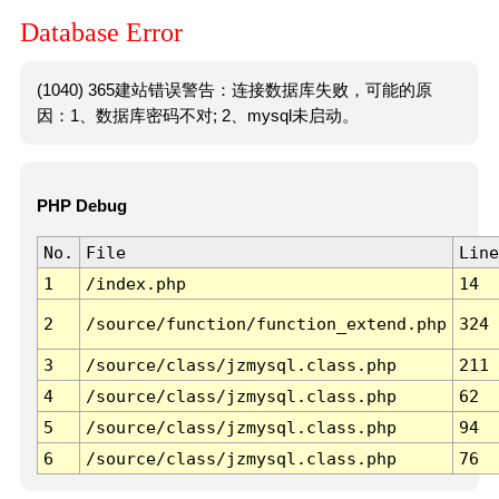
Database Error
(1040) 365建站错误警告：连接数据库失败，可能的原
因：1、数据库密码不对; 2、mysql未启动。
PHP Debug
No.
File
Line
1
/index.php
14
2
/source/function/function_extend.php
324
3
/source/class/jzmysql.class.php
211
4
/source/class/jzmysql.class.php
62
5
/source/class/jzmysql.class.php
94
6
/source/class/jzmysql.class.php
76