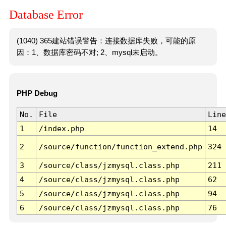
Database Error
(1040) 365建站错误警告：连接数据库失败，可能的原
因：1、数据库密码不对; 2、mysql未启动。
PHP Debug
No.
File
Line
1
/index.php
14
2
/source/function/function_extend.php
324
3
/source/class/jzmysql.class.php
211
4
/source/class/jzmysql.class.php
62
5
/source/class/jzmysql.class.php
94
6
/source/class/jzmysql.class.php
76