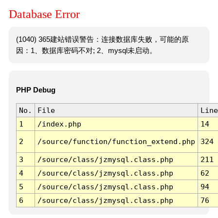
Database Error
(1040) 365建站错误警告：连接数据库失败，可能的原
因：1、数据库密码不对; 2、mysql未启动。
PHP Debug
No.
File
Line
1
/index.php
14
2
/source/function/function_extend.php
324
3
/source/class/jzmysql.class.php
211
4
/source/class/jzmysql.class.php
62
5
/source/class/jzmysql.class.php
94
6
/source/class/jzmysql.class.php
76