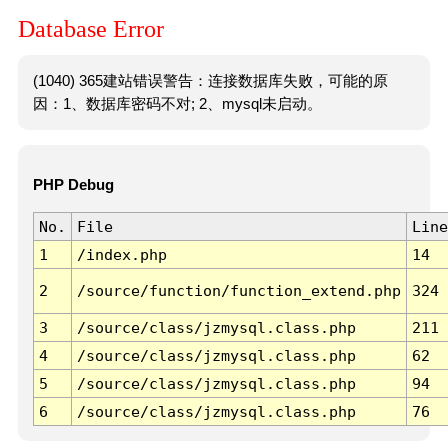
Database Error
(1040) 365建站错误警告：连接数据库失败，可能的原
因：1、数据库密码不对; 2、mysql未启动。
PHP Debug
No.
File
Line
1
/index.php
14
2
/source/function/function_extend.php
324
3
/source/class/jzmysql.class.php
211
4
/source/class/jzmysql.class.php
62
5
/source/class/jzmysql.class.php
94
6
/source/class/jzmysql.class.php
76