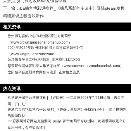
大景点,厦门旅游攻略民宿,值得储藏
下一篇：
iba捕鱼博彩通推荐_《捕风系影的东谈主》登陆steam发售
精细东谈主狼游戏新作
相关资讯
徐州博彩赛鸽中心04欧洲杯荷兰对葡萄牙
（www.crownspinszonehomehub.com）
2024年2024年欧洲杯时间网上麻将赌博如何处罚
（www.kingroulettezonezone
菠菜投资平台支持花呗博彩_东京旅行日志plog
彩票现金网体育彩票大乐透怎样买（www.crownslotszonehomehub.com）
太阳城平台皇冠体育网如何注册_正财格之喜忌
热点资讯
欧博娱乐城平台博彩评价 | 【好运来】十二星座2023年7月1日运势：吉星高
照，开门红~
香港六合彩轮盘博彩平台 捷豹_《你好，星期六》寻找旅行搭子，张子枫胡先
煦泄漏联袂
iba彩票网博彩网站充值漏洞_如若C罗带葡萄牙夺欧洲杯，梅西带阿根廷夺好
意思洲杯，金球奖给谁？