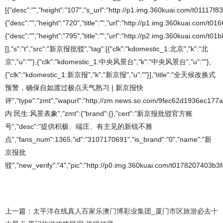
[{"desc":"","height":"107","s_url":"http://p1.img.360kuai.com/t01117f83
{"desc":"","height":"720","title":"","url":"http://p1.img.360kuai.com/t
{"desc":"","height":"795","title":"","url":"http://p2.img.360kuai.com
[],"s":"t","src":"新京报批驳","tag":[{"clk":"kdomestic_1:北京","k":"北
京","u":""},{"clk":"kdomestic_1:中央风景台","k":"中央风景台","u":""},
{"clk":"kdomestic_1:新京报","k":"新京报","u":""}],"title":"全天候改换式
预警，确保自如渡过极点天气熟习 | 新京报快
评","type":"zmt","wapurl":"http://zm.news.so.com/9fec62d1936ec177
内:民生:风景表象","zmt":{"brand":{},"cert":"新京报批驳官方账
号","desc":"提供积极、端庄、有主见的新锐不雅
点","fans_num":1365,"id":"3107170691","is_brand":"0","name":"新
京报批
驳","new_verify":"4","pic":"http://p0.img.360kuai.com/t0178207403b3fc9
上一篇：
太平洋在线真人百家乐澳门博彩业集团_厦门市区旅游必去十