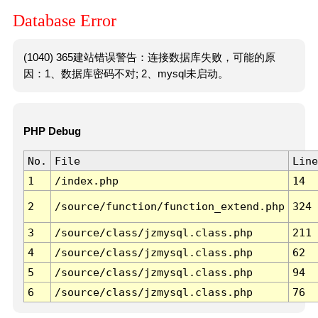
Database Error
(1040) 365建站错误警告：连接数据库失败，可能的原
因：1、数据库密码不对; 2、mysql未启动。
PHP Debug
No.
File
Line
1
/index.php
14
2
/source/function/function_extend.php
324
3
/source/class/jzmysql.class.php
211
4
/source/class/jzmysql.class.php
62
5
/source/class/jzmysql.class.php
94
6
/source/class/jzmysql.class.php
76