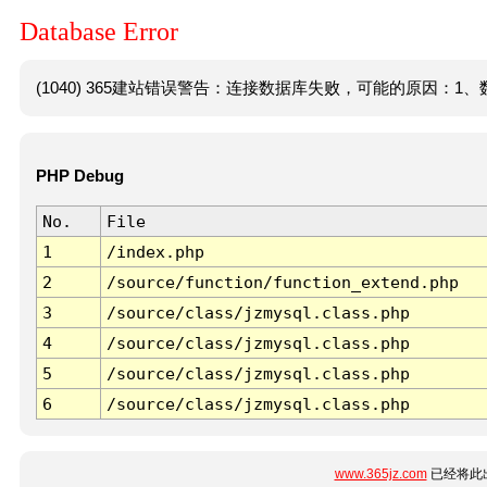
Database Error
(1040) 365建站错误警告：连接数据库失败，可能的原因：1、数
PHP Debug
No.
File
1
/index.php
2
/source/function/function_extend.php
3
/source/class/jzmysql.class.php
4
/source/class/jzmysql.class.php
5
/source/class/jzmysql.class.php
6
/source/class/jzmysql.class.php
www.365jz.com
已经将此