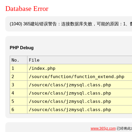
Database Error
(1040) 365建站错误警告：连接数据库失败，可能的原因：1、数
PHP Debug
No.
File
1
/index.php
2
/source/function/function_extend.php
3
/source/class/jzmysql.class.php
4
/source/class/jzmysql.class.php
5
/source/class/jzmysql.class.php
6
/source/class/jzmysql.class.php
www.365jz.com
已经将此