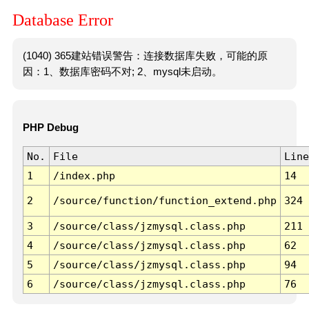
Database Error
(1040) 365建站错误警告：连接数据库失败，可能的原
因：1、数据库密码不对; 2、mysql未启动。
PHP Debug
No.
File
Line
1
/index.php
14
2
/source/function/function_extend.php
324
3
/source/class/jzmysql.class.php
211
4
/source/class/jzmysql.class.php
62
5
/source/class/jzmysql.class.php
94
6
/source/class/jzmysql.class.php
76