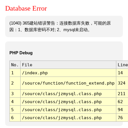
Database Error
(1040) 365建站错误警告：连接数据库失败，可能的原
因：1、数据库密码不对; 2、mysql未启动。
PHP Debug
No.
File
Line
1
/index.php
14
2
/source/function/function_extend.php
324
3
/source/class/jzmysql.class.php
211
4
/source/class/jzmysql.class.php
62
5
/source/class/jzmysql.class.php
94
6
/source/class/jzmysql.class.php
76