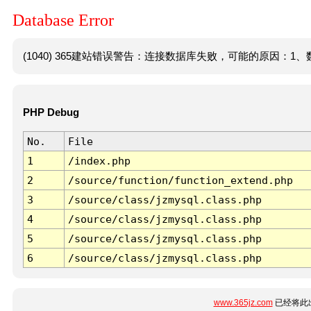
Database Error
(1040) 365建站错误警告：连接数据库失败，可能的原因：1、数
PHP Debug
No.
File
1
/index.php
2
/source/function/function_extend.php
3
/source/class/jzmysql.class.php
4
/source/class/jzmysql.class.php
5
/source/class/jzmysql.class.php
6
/source/class/jzmysql.class.php
www.365jz.com
已经将此