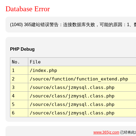
Database Error
(1040) 365建站错误警告：连接数据库失败，可能的原因：1、数
PHP Debug
No.
File
1
/index.php
2
/source/function/function_extend.php
3
/source/class/jzmysql.class.php
4
/source/class/jzmysql.class.php
5
/source/class/jzmysql.class.php
6
/source/class/jzmysql.class.php
www.365jz.com
已经将此