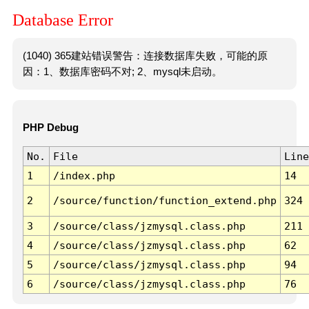
Database Error
(1040) 365建站错误警告：连接数据库失败，可能的原
因：1、数据库密码不对; 2、mysql未启动。
PHP Debug
No.
File
Line
1
/index.php
14
2
/source/function/function_extend.php
324
3
/source/class/jzmysql.class.php
211
4
/source/class/jzmysql.class.php
62
5
/source/class/jzmysql.class.php
94
6
/source/class/jzmysql.class.php
76