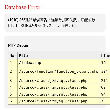
Database Error
(1040) 365建站错误警告：连接数据库失败，可能的原
因：1、数据库密码不对; 2、mysql未启动。
PHP Debug
No.
File
Line
1
/index.php
14
2
/source/function/function_extend.php
324
3
/source/class/jzmysql.class.php
211
4
/source/class/jzmysql.class.php
62
5
/source/class/jzmysql.class.php
94
6
/source/class/jzmysql.class.php
76